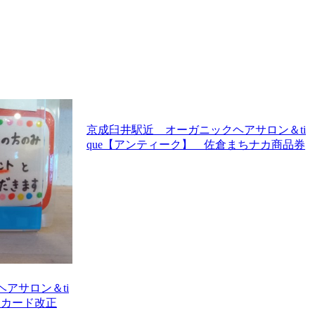
京成臼井駅近 オーガニックヘアサロン＆ti
que【アンティーク】 佐倉まちナカ商品券
アサロン＆ti
トカード改正