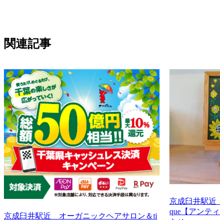
関連記事
京成臼井駅近
que【アン
京成臼井駅近 オーガニックヘアサロン＆ti