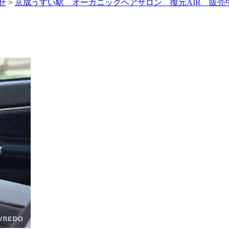
せ
>
京成うすい駅 オーガニックヘアサロン 復元AIR 販売