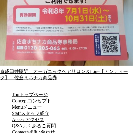
京成臼井駅近 オーガニックヘアサロン＆tique【アンティー
ク】 佐倉まちナカ商品券
Top
トップページ
Concept
コンセプト
Menu
メニュー
Staff
スタッフ紹介
Access
アクセス
Q&A
よくあるご質問
Contact
お問い合わせ